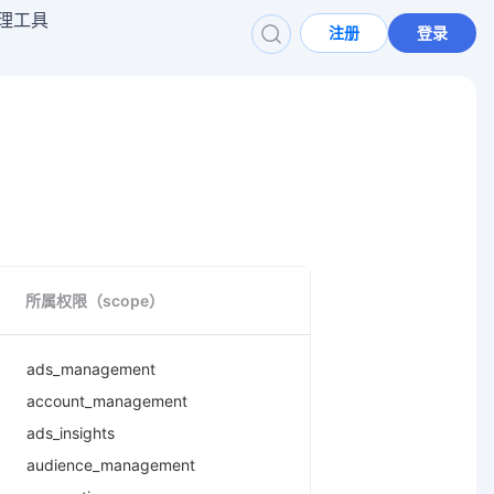
理工具
注册
登录
所属权限（scope）
ads_management
account_management
ads_insights
audience_management