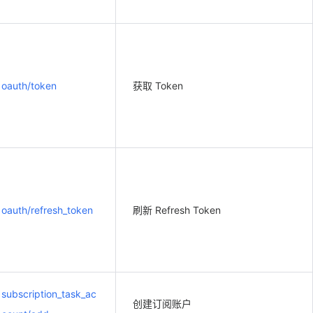
oauth/token
获取 Token
oauth/refresh_token
刷新 Refresh Token
subscription_task_ac
创建订阅账户